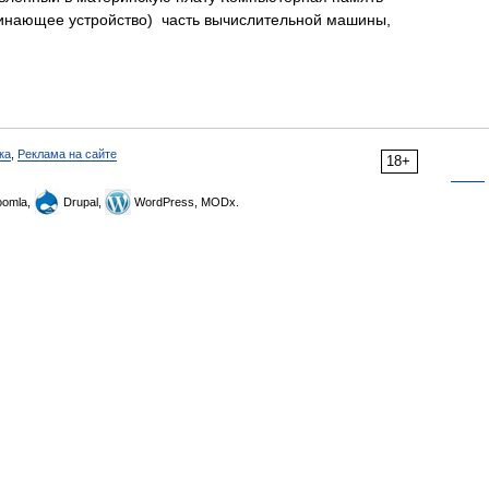
инающее устройство) часть вычислительной машины,
ка
,
Реклама на сайте
18+
omla,
Drupal,
WordPress, MODx.