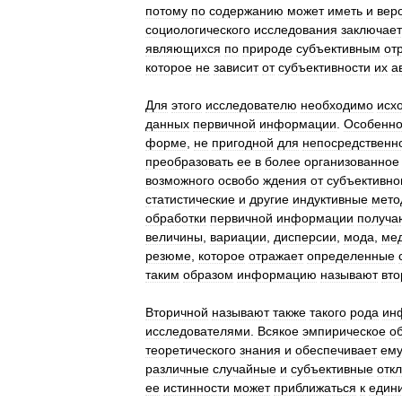
потому
по
содержанию
может
иметь
и
вер
социологического
исследования
заключает
являющихся
по
природе
субъективным
от
которое
не
зависит
от
субъективности
их
а
Для
этого
исследователю
необходимо
исх
данных
первичной
информации
.
Особенно
форме
,
не
пригодной
для
непосредственн
преобразовать
ее
в
более
организованное
возможного
освобо
ждения
от
субъективно
статистические
и
другие
индуктивные
мето
обработки
первичной
информации
получа
величины
,
вариации
,
дисперсии
,
мода
,
ме
резюме
,
которое
отражает
определенные
таким
образом
информацию
называют
вто
Вторичной
называют
также
такого
рода
ин
исследователями
.
Всякое
эмпирическое
о
теоретического
знания
и
обеспечивает
ем
различные
случайные
и
субъективные
отк
ее
истинности
может
приближаться
к
един