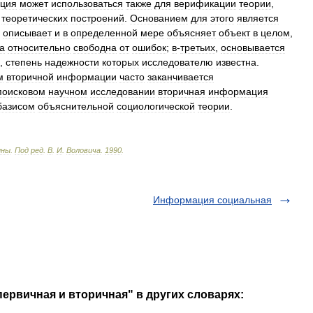
ция
может
использоваться
также
для
верификации
теории
,
теоретических
построений
.
Основанием
для
этого
является
описывает
и
в
определенной
мере
объясняет
объект
в
целом
,
а
относительно
свободна
от
ошибок
;
в
-
третьих
,
основывается
,
степень
надежности
которых
исследователю
известна
.
м
вторичной
информации
часто
заканчивается
поисковом
научном
исследовании
вторичная
информация
базисом
объяснительной
социологической
теории
.
ины
.
Под
ред
.
В
.
И
.
Воловича
.
1990
.
Информация социальная
ервичная и вторичная" в других словарях: