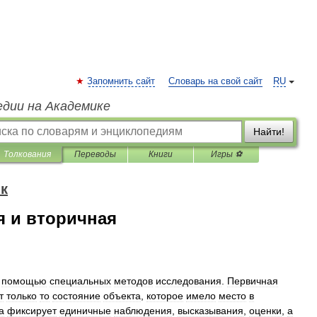
Запомнить сайт
Словарь на свой сайт
RU
едии на Академике
Найти!
Толкования
Переводы
Книги
Игры ⚽
к
 и вторичная
помощью
специальных
методов
исследования
.
Первичная
т
только
то
состояние
объекта
,
которое
имело
место
в
а
фиксирует
единичные
наблюдения
,
высказывания
,
оценки
,
а