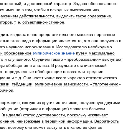
оятностный
,
и
достоверный
характер
.
Задача
обоснованного
ся
именно
в
том
,
чтобы
в
исходных
высказываниях
,
ражением
действительности
,
выделить
такое
содержание
,
второв
,
т
.
е
.
объективно
-
истинное
.
одить
из
достаточно
представительного
массива
первичных
стью
этого
вида
информации
является
то
,
что
она
получена
в
ого
научного
использования
.
Исследователю
необходимо
и
обоснованное
эмпирическое
знание
путем
максимально
го
и
случайного
.
Орудием
такого
«
преобразования
»
выступают
ды
обобщения
и
анализа
.
В
результате
статистической
ют
определенные
обобщающие
показатели:
средние
диана
и
т
.
д
.
Они
носят
чаще
всего
характер
статистического
связи
,
тейденции
,
эмпиричевкие
зависимости
. «
Уплотненную
»
ричной
.
формацию
,
взятую
из
других
источников
,
полученную
другими
бобщение
(
вторичная
информация
)
является
базисом
у
(
в
идеале
)
статус
достоверности
,
поскольку
исключает
лонения
,
неизбежные
в
первичной
информации
.
Вероятность
ице
,
поэтому
она
может
выступать
в
качестве
фактов