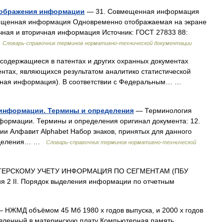
тображения информации
— 31. Совмещенная информация
ещенная информация Одновременно отображаемая на экране
ная и вторичная информация Источник: ГОСТ 27833 88:
…
Словарь-справочник терминов нормативно-технической документации
содержащиеся в патентах и других охранных документах
ентах, являющихся результатом аналитико статистической
чная информация). В соответствии с Федеральным… …
 информации. Термины и определения
— Терминология
формации. Термины и определения оригинал документа: 12.
и Алфавит Alphabet Набор знаков, принятых для данного
ределения… …
Словарь-справочник терминов нормативно-технической
ЕРСКОМУ УЧЕТУ ИНФОРМАЦИЯ ПО СЕГМЕНТАМ (ПБУ
я 2 II. Порядок выделения информации по отчетным
 НЖМД объёмом 45 Мб 1980 х годов выпуска, и 2000 х годов
авленный в материнскую плату Компьютерная память