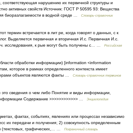
 соответствующая нарушению их первичной структуры и
тно активных свойств Источник: ГОСТ Р 50595 93: Вещества
ния биоразлагаемости в водной среде …
Словарь-справочник
от термин встречается в лит ре, когда говорят о данных, с к
ог. Выделяется первичная и вторичная И.с. Первичная И.с.
гич. исследования, к рые могут быть получены с… …
Российская
ласти обработки информации) [information <information
ктам, которое в рамках определенного контекста имеет
мерами объектов являются факты …
Словарь-справочник терминов
 это сведения о чем либо Понятие и виды информации,
е информации Содержание >>>>>>>>>>>> …
Энциклопедия
дметах, фактах, событиях, явлениях или процессах независимо
есс их передачи и получения; 2) совокупность определенным
в (текстовых, графических,… …
Пограничный словарь