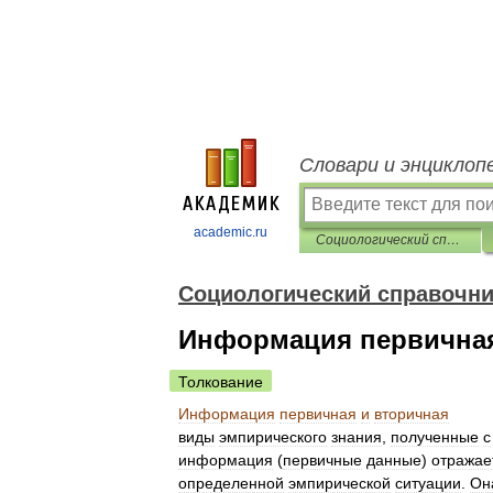
Словари и энциклоп
academic.ru
Социологический справочник
Социологический справочни
Информация первичная
Толкование
Информация
первичная
и
вторичная
виды
эмпирического
знания
,
полученные
с
информация
(
первичные
данные
)
отражае
определенной
эмпирической
ситуации
.
Он