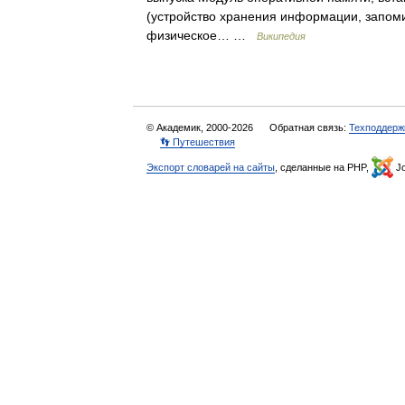
(устройство хранения информации, запом
физическое… …
Википедия
© Академик, 2000-2026
Обратная связь:
Техподдерж
👣 Путешествия
Экспорт словарей на сайты
, сделанные на PHP,
Jo