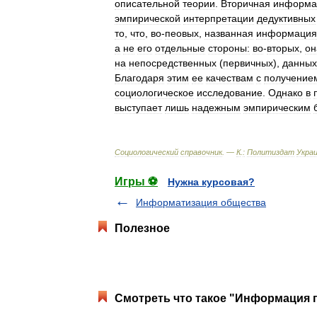
описательной
теории
.
Вторичная
информа
эмпирической
интерпретации
дедуктивных
то
,
что
,
во
-
пеовых
,
названная
информация
а
не
его
отдельные
стороны:
во
-
вторых
,
он
на
непосредственных
(
первичных
),
данных
Благодаря
этим
ее
качествам
с
получение
социологическое
исследование
.
Однако
в
выступает
лишь
надежным
эмпирическим
Социологический
справочник
. —
К
.
:
Политиздат
Укра
Игры ⚽
Нужна курсовая?
Информатизация общества
Полезное
Смотреть что такое "Информация п