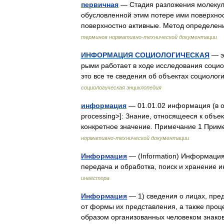
первичная
— Стадия разложения молекул,
обусловленной этим потере ими поверхнос
поверхностно активные. Метод определе
терминов нормативно-технической документации
ИНФОРМАЦИЯ СОЦИОЛОГИЧЕСКАЯ
— эт
рыми работает в ходе исследования социол
это все те сведения об объектах социоло
социологическая энциклопедия
информация
— 01.01.02 информация (в об
processing>]: Знание, относящееся к объе
конкретное значение. Примечание 1 При
нормативно-технической документации
Информация
— (Information) Информация
передача и обработка, поиск и хранени
инвестора
Информация
— 1) сведения о лицах, пре
от формы их представления, а также проц
образом организованных человеком знако